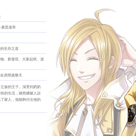
愛
‧塞昆達帝
激的生存之道
事物、新發現、大家起哄、派
關在房間過整天
雷之族的王子。深受到奶奶
愉快的生活，雖然總被人誤
為了家人，他能夠付出他的