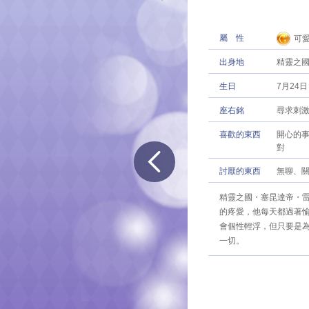
屬性
可
出身地
精靈之國
生日
7月24日
座右銘
尋求刺
喜歡的東西
開心的
對
討厭的東西
無聊、
精靈之國・塞昆達帝・
的疼愛，他每天都過著
會個性輕浮，但只要是
一切。