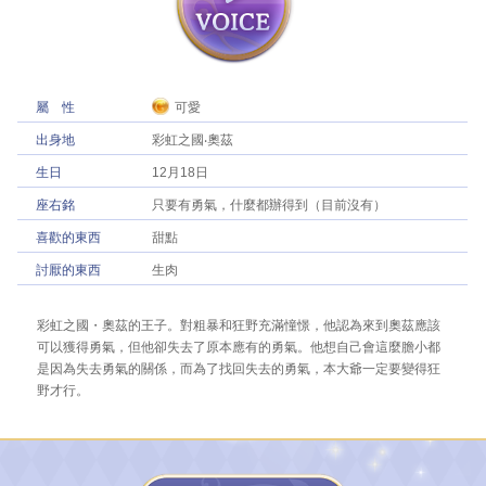
屬性
可愛
出身地
彩虹之國‧奧茲
生日
12月18日
座右銘
只要有勇氣，什麼都辦得到（目前沒有）
喜歡的東西
甜點
討厭的東西
生肉
彩虹之國・奧茲的王子。對粗暴和狂野充滿憧憬，他認為來到奧茲應該
可以獲得勇氣，但他卻失去了原本應有的勇氣。他想自己會這麼膽小都
是因為失去勇氣的關係，而為了找回失去的勇氣，本大爺一定要變得狂
野才行。