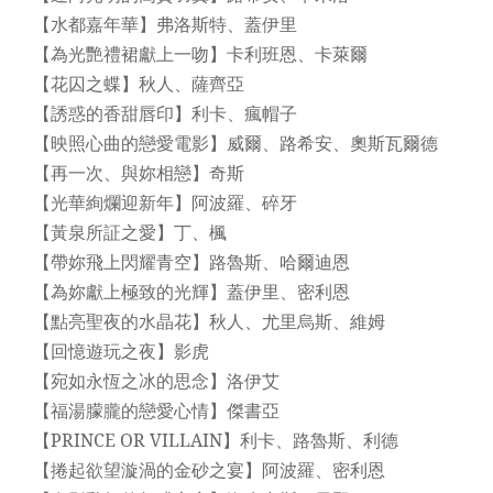
【水都嘉年華】弗洛斯特、蓋伊里
【為光艷禮裙獻上一吻】卡利班恩、卡萊爾
【花囚之蝶】秋人、薩齊亞
【誘惑的香甜唇印】利卡、瘋帽子
【映照心曲的戀愛電影】威爾、路希安、奧斯瓦爾德
【再一次、與妳相戀】奇斯
【光華絢爛迎新年】阿波羅、碎牙
【黃泉所証之愛】丁、楓
【帶妳飛上閃耀青空】路魯斯、哈爾迪恩
【為妳獻上極致的光輝】蓋伊里、密利恩
【點亮聖夜的水晶花】秋人、尤里烏斯、維姆
【回憶遊玩之夜】影虎
【宛如永恆之冰的思念】洛伊艾
【福湯朦朧的戀愛心情】傑書亞
【PRINCE OR VILLAIN】利卡、路魯斯、利德
【捲起欲望漩渦的金砂之宴】阿波羅、密利恩