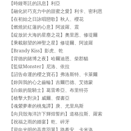
【時鐘寄託的訊息】利亞
【融化於巧克力中的甜蜜之愛】利卡、密利恩
【在初始之日詠唱戀歌】秋人、櫻花
【燃燒於紅蓮的心意】阿波羅、震
【綻放於大海的星塵之花】奧里恩、修堤爾
【乘載願望的神聖之星】修堤爾、阿波羅
【Brandy Kiss】影虎、乾
【背德的賭博之夜】哈爾迪恩、柴郡貓
【監獄Monster】尼洛、依拉
【詔告命運的櫻之寶石】弗洛斯特、卡萊爾
【妳與我的心之齒輪】吉爾巴德、艾德蒙
【白銀的龍騎士】葛雷希亞、布里特芬
【槍擊大對決】威爾、傑書亞
【魂縈夢牽的桃鬼譚】庚、尤里烏斯
【向貝殼海洋許下輝煌誓約】道格拉斯、羅索
【祝福之雨的婚宴】乾、碎牙
【迎向光明的高貴羽翼】路希安、卡米洛