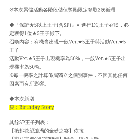
※本次累儲活動各階段儲值獎勵限定領取2次循環。
◆『保證★5以上王子(含SP)』可進行1次王子召喚，必
定獲得1位★5王子殿下。
召喚內容：有機會出現一般Ver.★5王子與活動Ver.★5
王子
活動Ver.★5王子出現機率為50%，一般Ver.★5王子出
現機率為50%。
※每一機率之計算係屬獨立之個別事件，不因其他任何
因素而有所影響。
◆本次新增
庚：Birthday Story
其餘SP王子列表：
【捲起欲望漩渦的金砂之宴】依拉
【辦公室裡的秘密戀情】利卡、道格拉斯