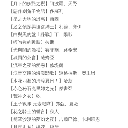
【月下的妖艷之櫻】阿波羅、天野
【惡作劇兔子物語】多羅列
【星之大地的恩惠】商圖
【迷之偵探與怪盜紳士】利德、賽伊
【白與黑的盤上諜戰】丁、陽影
【輕吻妳的睡臉】拉斯
【光與闇的婚禮】賽菲爾、路希安
【狐雨的茶會】薩齊亞
【流星之夜的愛戀】修堤爾
【浪音交織的海潮戀歌】道格拉斯、奧里恩
【水花四濺的清涼夏日！】哈茲
【赤色秘石克里姆之光】傑書亞
【荒神之衣】乾
【王子戰隊‧元素戰隊】弗亞、夏歐
【花之騎士的誓言】秋人
【籠罩沙漠的夢幻之夜】吉爾巴德、卡利班恩
【月夜思君】櫻花、碎牙