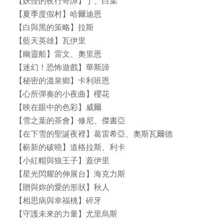
【妖怪的夜行奇譚】丁、白葉
【夏季度假村】哈爾迪恩
【白與黑的策略】拉斯
【藍天英雄】瓦伊里
【幽靈船】雷文、奧里恩
【迷幻！恐怖遊戲】華斯諦
【秘密的溫泉鄉】卡利班恩
【心所彈奏的小夜曲】櫻花
【映在眼中的色彩】威爾
【雪之葉的茶會】修尼、傑書亞
【在下雪的聖誕夜裡】葛雷希亞、奧斯瓦爾德
【嶄新的破曉】道格拉斯、利卡
【小紅帽與狼王子】蓋伊里
【星光閃耀的伸展台】海克力斯
【贈與妳的愛的形狀】秋人
【相思病與幸福桃】碎牙
【守護未來的力量】尤里烏斯