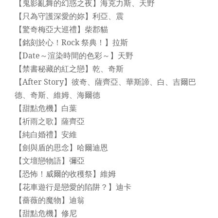
【鬼影亂舞的幻惑之夜】海克力斯、天野
【只為守護深愛的妳】利亞、震
【驚奇梅亞大巡禮】柴郡貓
【銘刻於心！Rock 祭典！】拉斯
【Date～渲染時間的色彩～】天野
【禁書秘藏的紅之戀】乾、奇斯
【After Story】彼奇、薩齊亞、華斯諦、白、吉爾巴
德、奇斯、維姆、海爾德
【甜點危機】白葉
【祈雨之歌】薩齊亞
【純白婚禮】安維
【劍與盾的思念】哈爾迪恩
【文壇戀物語】彌亞
【恐怖！威爾的收穫祭】維姆
【花車遊行是戀愛的陷阱？】迪卡
【薔薇的魔物】迪翁
【甜點危機】修尼