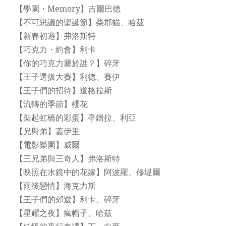
【學園・Memory】吉爾巴德
【不可思議的聖誕節】柴郡貓、哈茲
【新春初遊】弗洛斯特
【巧克力・約會】利卡
【你的巧克力屬於誰？】碎牙
【王子選拔大賽】利德、賽伊
【王子們的招待】道格拉斯
【流轉的季節】櫻花
【架起虹橋的彩蛋】亭鐠拉、利亞
【兄與弟】蓋伊里
【電影樂園】威爾
【三兄弟與三奇人】弗洛斯特
【映照在水鏡中的花嫁】阿波羅、修堤爾
【雨後戀情】海克力斯
【王子們的郊遊】利卡、碎牙
【星耀之夜】瘋帽子、哈茲