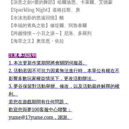
【決意之劍×愛的舞蹈】哈爾迪恩、卡萊爾、艾德蒙
【Sparkling Night】道格拉斯、庚
【水沫泡影的悠遠回憶】離
【幸福的青鳥之歌】修堤爾、阿魯泰爾
【跨越憧憬～小丑之淚～】尼洛、多羅列
【海罪之王】奧里恩・依拉
注意事項說明
1.
本次更新作業期間將會關閉伺服器。
2.
活動若因不可抗力因素無法進行時，本單位有權在不
影響多數玩家權益情況下，更改活動辦法。
3.
夢谷保留對活動舉辦、修改，以及活動最終解釋的權
利。
若您在遊戲期間有任何問題，
歡迎您與夢100客服中心聯繫：
yume@17yume.com，謝謝。