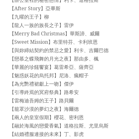
【After Story】亞畢斯
【九曜的王子】柳
【龍人一族的族長之子】雷伊
【Merry Bad Christmas】華斯諦、威爾
【Sweet Mission】布里特芬、卡利班恩
【與妳締結契約的禁忌之愛】利卡、吉爾巴德
【戀慕之蝶飛舞的月光之夜】那由多、楓
【華麗的珍饈饗宴】葛雷希亞、薩齊亞
【魅惑妖花的烏托邦】尼洛、瘋帽子
【為光艷禮裙獻上一吻】傑伊
【引導終焉的冥府祭典】路希安
【雷梅迪吾姆的王子】路貝爾
【籠罩沙漠的夢幻之夜】海爾德
【兩人的皇室假期】櫻花、密利恩
【融於海風的戀愛香氣】道格拉斯、尤里烏斯
【結婚禮服連接的未來】丁、影虎