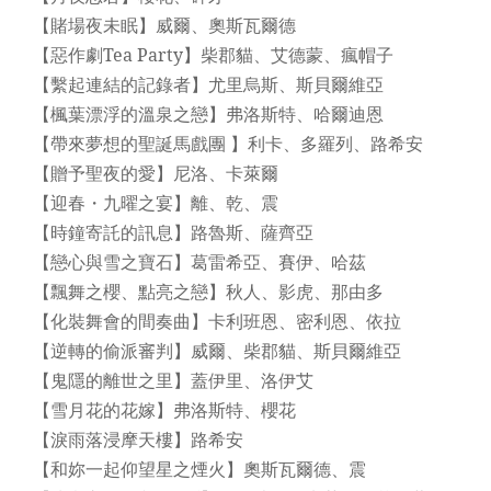
【賭場夜未眠】威爾、奧斯瓦爾德
【惡作劇Tea Party】柴郡貓、艾德蒙、瘋帽子
【繫起連結的記錄者】尤里烏斯、斯貝爾維亞
【楓葉漂浮的溫泉之戀】弗洛斯特、哈爾迪恩
【帶來夢想的聖誕馬戲團 】利卡、多羅列、路希安
【贈予聖夜的愛】尼洛、卡萊爾
【迎春・九曜之宴】離、乾、震
【時鐘寄託的訊息】路魯斯、薩齊亞
【戀心與雪之寶石】葛雷希亞、賽伊、哈茲
【飄舞之櫻、點亮之戀】秋人、影虎、那由多
【化裝舞會的間奏曲】卡利班恩、密利恩、依拉
【逆轉的偷派審判】威爾、柴郡貓、斯貝爾維亞
【鬼隱的離世之里】蓋伊里、洛伊艾
【雪月花的花嫁】弗洛斯特、櫻花
【淚雨落浸摩天樓】路希安
【和妳一起仰望星之煙火】奧斯瓦爾德、震